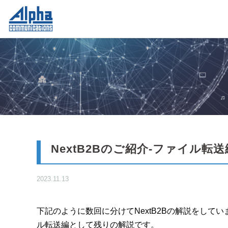
NextB2Bのご紹介-ファイル転送
2023.11.13
下記のように数回に分けてNextB2Bの解説をし
ル転送編として残りの解説です。