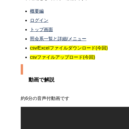
概要編
ログイン
トップ画面
照会系一覧と詳細/メニュー
csv/Excelファイルダウンロード(今回)
csvファイルアップロード(今回)
動画で解説
約6分の音声付動画です