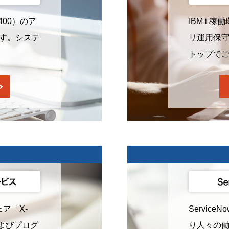
400）のア
IBM i
す。システ
リ運用保
トップで
ェア「X-
Servic
およびプログ
り人々の