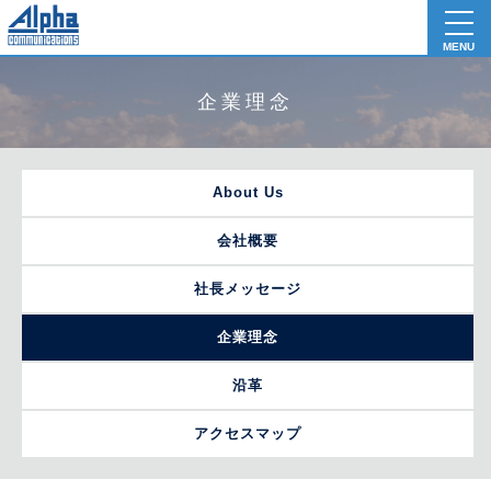
toggl
navig
MENU
企業理念
About Us
会社概要
社長メッセージ
企業理念
沿革
アクセスマップ