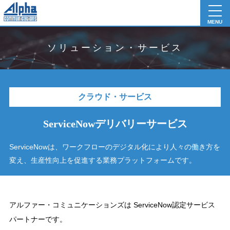
toggl
navig
MENU
ソリューション・サービス
クラウド・サービス
ServiceNowデリバリーサービス
ServiceNowは、ワークフローのデジタル化により人々の働き方を
変え、
生産性向上を促進する業務プラットフォームです。
アルファー・コミュニケーションズは ServiceNow認定サービス
パートナーです。