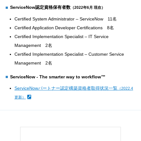
ServiceNow認定資格保有者数
（2022年6月 現在）
Certified System Administrator – ServiceNow 11名
Certified Application Developer Certifications 8名
Certified Implementation Specialist – IT Service
Management 2名
Certified Implementation Specialist – Customer Service
Management 2名
ServiceNow - The smarter way to workflow™
ServiceNowパートナー認定構築資格者取得状況一覧
（2022.4
更新）