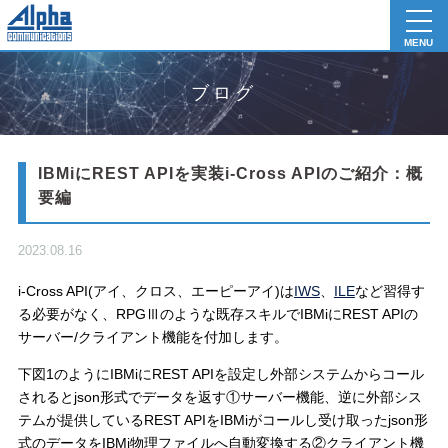
toggl
navig
MENU
ブログ
IBMiにREST APIを実装i-Cross APIのご紹介：概
要編
2023.08.16
i-Cross API(アイ、クロス、エーピーアイ)は
IWS
、
ILE
など習得す
る必要がなく、RPGⅢのような既存スキルでIBMiにREST APIの
サーバー/クライアント機能を付加します。
下図1のようにIBMiにREST APIを設定し外部システムからコール
されるとjson形式でデータを返す①サーバー機能、逆に外部シス
テムが提供しているREST APIをIBMiがコールし受け取ったjson形
式のデータをIBMi物理ファイルへ自動変換する②クライアント機