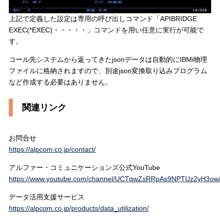
上記で定義した設定は専用の呼び出しコマンド「APIBRIDGE
EXEC(*EXEC)・・・・・」コマンドを用い任意に実行が可能で
す。
コール先システムから返ってきたjsonデータは自動的にIBMi物理
ファイルに格納されますので、別途json変換取り込みプログラム
など作成する必要はありません。
関連リンク
お問合せ
https://alpcom.co.jp/contact/
アルファー・コミュニケーションズ公式YouTube
https://www.youtube.com/channel/UCTqwZsRRpAs9NPTUz2yH3ow/
データ活用支援サービス
https://alpcom.co.jp/products/data_utilization/