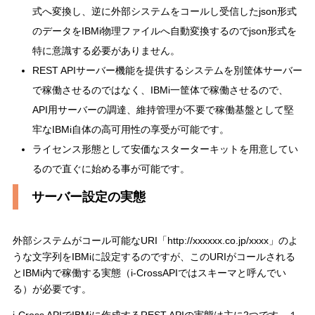
式へ変換し、逆に外部システムをコールし受信したjson形式
のデータをIBMi物理ファイルへ自動変換するのでjson形式を
特に意識する必要がありません。
REST APIサーバー機能を提供するシステムを別筐体サーバー
で稼働させるのではなく、IBMi一筐体で稼働させるので、
API用サーバーの調達、維持管理が不要で稼働基盤として堅
牢なIBMi自体の高可用性の享受が可能です。
ライセンス形態として安価なスターターキットを用意してい
るので直ぐに始める事が可能です。
サーバー設定の実態
外部システムがコール可能なURI「http://xxxxxx.co.jp/xxxx」のよ
うな文字列をIBMiに設定するのですが、このURIがコールされる
とIBMi内で稼働する実態（i-CrossAPIではスキーマと呼んでい
る）が必要です。
i-Cross APIでIBMiに作成するREST APIの実態は主に2つです。１