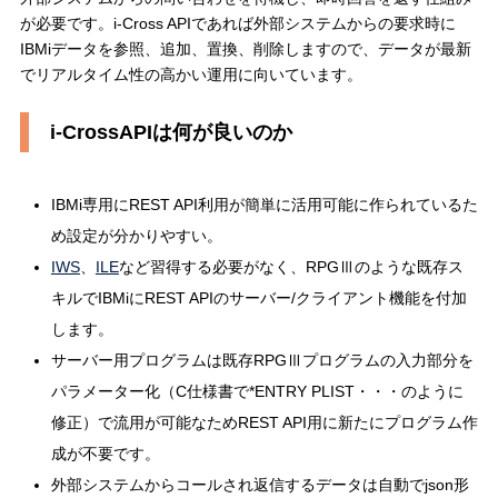
が必要です。i-Cross APIであれば外部システムからの要求時に
IBMiデータを参照、追加、置換、削除しますので、データが最新
でリアルタイム性の高かい運用に向いています。
i-CrossAPIは何が良いのか
IBMi専用にREST API利用が簡単に活用可能に作られているた
め設定が分かりやすい。
IWS
、
ILE
など習得する必要がなく、RPGⅢのような既存ス
キルでIBMiにREST APIのサーバー/クライアント機能を付加
します。
サーバー用プログラムは既存RPGⅢプログラムの入力部分を
パラメーター化（C仕様書で*ENTRY PLIST・・・のように
修正）で流用が可能なためREST API用に新たにプログラム作
成が不要です。
外部システムからコールされ返信するデータは自動でjson形