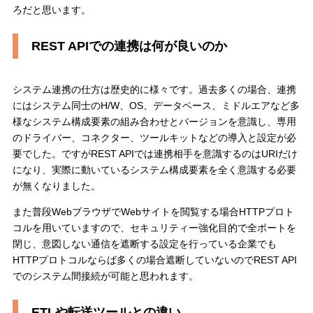
ろだと思います。
REST APIでの連携は何が良いのか
システム連携の仕方は歴史的に様々です。過去多くの場合、連携
にはシステム同士のH/W、OS、データベース、ミドルエアなど多
様なシステム構成要素の組み合わせとバージョンを意識し、専用
のドライバー、コネクター、ツールキットなどの導入と設定が必
要でした。ですがREST APIでは連携相手を意識するのはURIだけ
になり、実際に動いているシステム構成要素を全く意識する必要
が無くなりました。
また普段WebブラウザでWebサイトを閲覧する場合HTTPプロト
コルを用いていますので、セキュリティー強化目的で全ポートを
閉じ、意図しない通信を遮断する設定を行っている企業でも
HTTPプロトコルならば多くの場合遮断していないのでREST API
でのシステム間接続が可能と思われます。
ETLや転送ツールとの違い