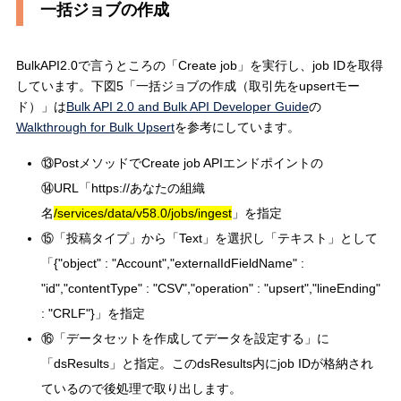
一括ジョブの作成
BulkAPI2.0で言うところの「Create job」を実行し、job IDを取得
しています。下図5「一括ジョブの作成（取引先をupsertモー
ド）」は
Bulk API 2.0 and Bulk API Developer Guide
の
Walkthrough for Bulk Upsert
を参考にしています。
⑬PostメソッドでCreate job APIエンドポイントの
⑭URL「https://あなたの組織
名
/services/data/v58.0/jobs/ingest
」を指定
⑮「投稿タイプ」から「Text」を選択し「テキスト」として
「{"object" : "Account","externalIdFieldName" :
"id","contentType" : "CSV","operation" : "upsert","lineEnding"
: "CRLF"}」を指定
⑯「データセットを作成してデータを設定する」に
「dsResults」と指定。このdsResults内にjob IDが格納され
ているので後処理で取り出します。