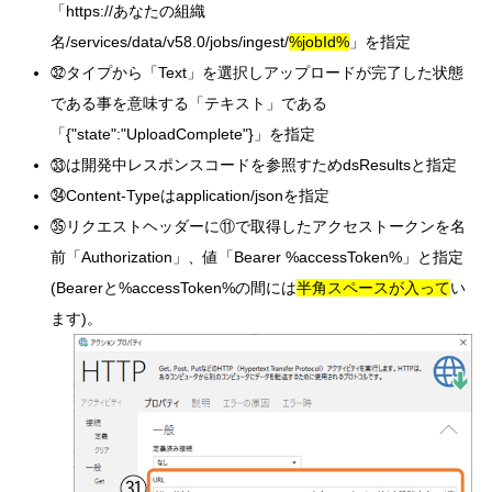
「https://あなたの組織
名/services/data/v58.0/jobs/ingest/
%jobId%
」を指定
㉜タイプから「Text」を選択しアップロードが完了した状態
である事を意味する「テキスト」である
「{"state":"UploadComplete"}」を指定
㉝は開発中レスポンスコードを参照すためdsResultsと指定
㉞Content-Typeはapplication/jsonを指定
㉟リクエストヘッダーに⑪で取得したアクセストークンを名
前「Authorization」、値「Bearer %accessToken%」と指定
(Bearerと%accessToken%の間には
半角スペースが入って
い
ます)。