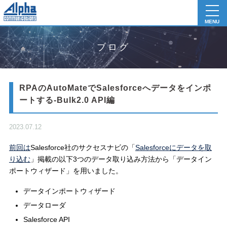
toggl
navig
MENU
ブログ
RPAのAutoMateでSalesforceへデータをインポ
ートする-Bulk2.0 API編
2023.07.12
前回は
Salesforce社のサクセスナビの「
Salesforceにデータを取
り込む
」掲載の以下3つのデータ取り込み方法から「データイン
ポートウィザード」を用いました。
データインポートウィザード
データローダ
Salesforce API