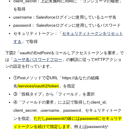
client_secret：上記実施時に同時に 「コンシューマの秘密」
を取得
username：Salesforceログインに使用しているユーザ名
password： Salesforceログインに使用しているパスワード
セキュリティトークン：「
セキュリティトークンをリセット
する
」で取得
下図2「oauthのEndPointをコールしアクセストークンを要求」で
は「
ユーザ名パスワードフロー
」の解説に従ってHTTPアクショ
ンの設定を行っています。
①Postメソッドで②URL「https://あなたの組織
名
/services/oauth2/token
」を指定
③「投稿タイプ」から「フィールド」を選択
④「フィールドの要求」に上記で取得したclient_id、
client_secret、username、password、セキュリティトーク
ンを指定。
ただしpasswordの値にはpasswordにセキュリテ
ィトークンを続けて指定します
。例えばpasswordが