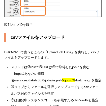
図7ジョブIDを取得
csvファイルをアップロード
BulkAPI2.0で言うところの「Upload job Data」を実行し、csvフ
ァイルをアップロードします。
メソッドは㉔Putで㉕URLは㉒で取得したjobIdを含む
「https://あなたの組織
名/services/data/v58.0/jobs/ingest/
%jobId%
/batches」を指定
㉖タイプからファイルを選択しアップロードするcsvファイ
ルパス付のファイル名を指定
㉗は開発中レスポンスコードを参照すためdsResultsと指定