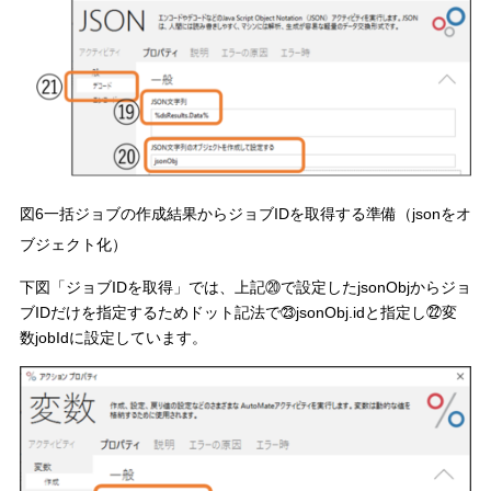
図6一括ジョブの作成結果からジョブIDを取得する準備（jsonをオ
ブジェクト化）
下図「ジョブIDを取得」では、上記⑳で設定したjsonObjからジョ
ブIDだけを指定するためドット記法で㉓jsonObj.idと指定し㉒変
数jobIdに設定しています。