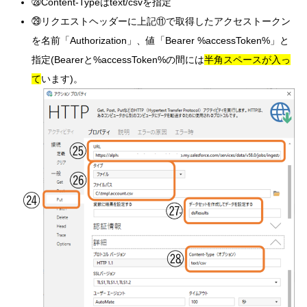
㉘Content-Typeはtext/csvを指定
㉙リクエストヘッダーに上記⑪で取得したアクセストークン
を名前「Authorization」、値「Bearer %accessToken%」と
指定(Bearerと%accessToken%の間には
半角スペースが入っ
て
います)。