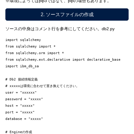
※環境によってはpip3ではなく、pipの場合もあります。
2. ソースファイルの作成
ソースの中身はコメント行を参考にしてください。db2.py
import sqlalchemy

from sqlalchemy import *

from sqlalchemy.orm import *

from sqlalchemy.ext.declarative import declarative_base

import ibm_db_sa

# Db2 接続情報定義

# xxxxxは環境に合わせて置き換えてください。

user = "xxxxxx"

password = "xxxxx"

host = "xxxxx"

port = "xxxxx"

database = "xxxxx"

# Engineの作成
