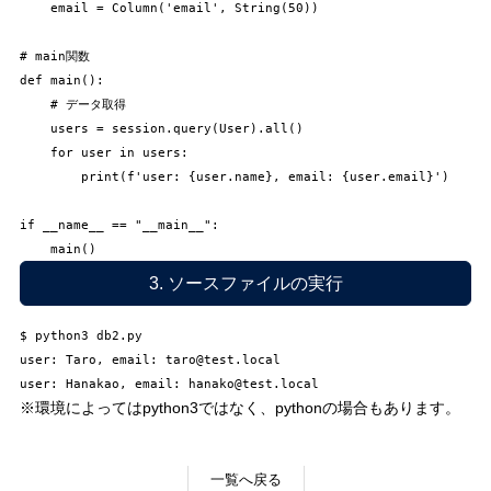
    email = Column('email', String(50))

# main関数

def main():

    # データ取得

    users = session.query(User).all()

    for user in users:

        print(f'user: {user.name}, email: {user.email}')

if __name__ == "__main__":

3. ソースファイルの実行
$ python3 db2.py

user: Taro, email: taro@test.local

user: Hanakao, email: hanako@test.local
※環境によってはpython3ではなく、pythonの場合もあります。
一覧へ戻る