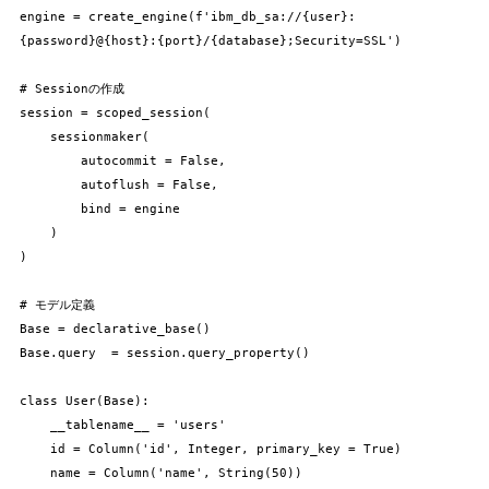
engine = create_engine(f'ibm_db_sa://{user}:
{password}@{host}:{port}/{database};Security=SSL')

# Sessionの作成

session = scoped_session(

    sessionmaker(

        autocommit = False,

        autoflush = False,

        bind = engine

    )

)

# モデル定義

Base = declarative_base()

Base.query  = session.query_property()

class User(Base):

    __tablename__ = 'users'

    id = Column('id', Integer, primary_key = True)

    name = Column('name', String(50))
