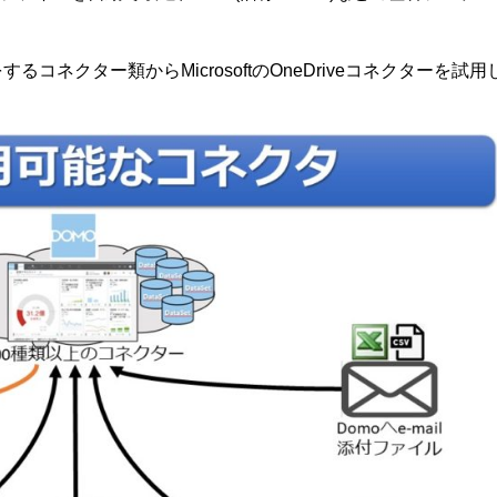
ネクター類からMicrosoftのOneDriveコネクターを試用