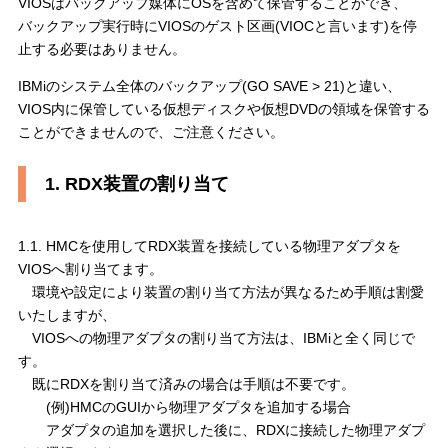
VIOSはバックアップ媒体にOSを含めて保管することができ、
バックアップ実行時にVIOSのゲスト区画(VIOCと言います)を停
止する必要はありません。
IBMiのシステム全体のバックアップ(GO SAVE > 21)と違い、
VIOS内に保管している仮想ディスクや仮想DVDの領域を保管する
ことができませんので、ご注意ください。
1. RDX装置の割り当て
1.1. HMCを使用してRDX装置を接続している物理アダプタを
VIOSへ割り当てます。
環境や設定により装置の割り当て方法が異なるため手順は割愛
いたしますが、
VIOSへの物理アダプタの割り当て方法は、IBMiと全く同じで
す。
既にRDXを割り当て済みの場合は手順は不要です。
(例)HMCのGUIから物理アダプタを追加する場合
アダプタの追加を選択した後に、RDXに接続した物理アダプ