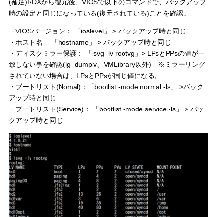
(補足)RDXから復元後、VIOSで以下のコマンドで、バックアップ
時の設定と同じになっている(復元されている)ことを確認。
・VIOSバージョン： 「ioslevel」 > バックアップ時と同じ
・ホスト名： 「hostname」 > バックアップ時と同じ
・ディスクミラー保護： 「lsvg -lv rootvg」> LPsとPPsの値が一
致しない事を確認(lg_dumplv、VMLibrary以外) ※ミラーリング
されていない場合は、LPsとPPsが同じ値になる。
・ブートリスト(Nomal)：「bootlist -mode normal -ls」 >バック
アップ時と同じ
・ブートリスト(Service)： 「bootlist -mode service -ls」 > バッ
クアップ時と同じ