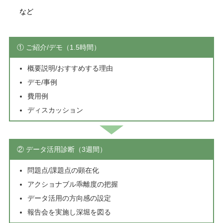
など
① ご紹介/デモ（1.5時間）
概要説明/おすすめする理由
デモ/事例
費用例
ディスカッション
② データ活用診断（3週間）
問題点/課題点の顕在化
アクショナブル乖離度の把握
データ活用の方向感の設定
報告会を実施し深堀を図る