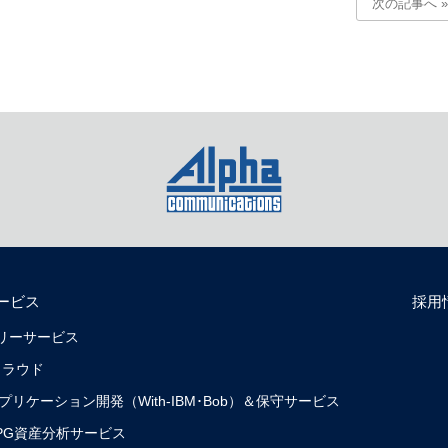
次の記事へ »
ービス
採用
リバリーサービス
クラウド
0）アプリケーション開発（With-IBM･Bob）＆保守サービス
0）RPG資産分析サービス