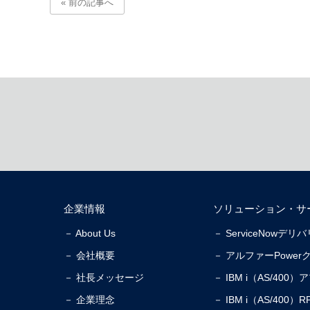
« 前の記事へ
企業情報
ソリューション・サ
－ About Us
－ ServiceNowデ
－ 会社概要
－ アルファーPower
－ 社長メッセージ
－ IBM i（AS/40
－ 企業理念
－ IBM i（AS/40