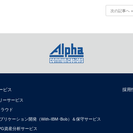
次の記事へ »
ービス
採用
リバリーサービス
クラウド
0）アプリケーション開発（With-IBM･Bob）＆保守サービス
0）RPG資産分析サービス