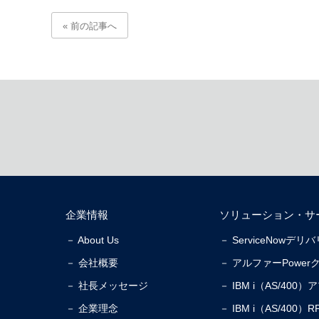
« 前の記事へ
企業情報
ソリューション・サ
－ About Us
－ ServiceNowデ
－ 会社概要
－ アルファーPower
－ 社長メッセージ
－ IBM i（AS/40
－ 企業理念
－ IBM i（AS/40