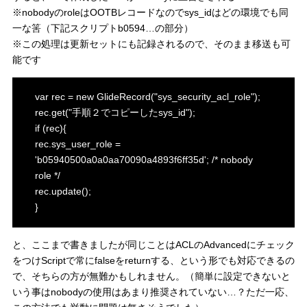
※nobodyのroleはOOTBレコードなのでsys_idはどの環境でも同
一な筈（下記スクリプトb0594…の部分）
※この処理は更新セットにも記録されるので、そのまま移送も可
能です
var rec = new GlideRecord("sys_security_acl_role");
rec.get("手順２でコピーしたsys_id");
if (rec){
rec.sys_user_role =
'b05940500a0a0aa70090a4893f6ff35d'; /* nobody
role */
rec.update();
}
と、ここまで書きましたが同じことはACLのAdvancedにチェック
をつけScriptで常にfalseをreturnする、という形でも対応できるの
で、そちらの方が無難かもしれません。（簡単に設定できないと
いう事はnobodyの使用はあまり推奨されていない…？ただ一応、