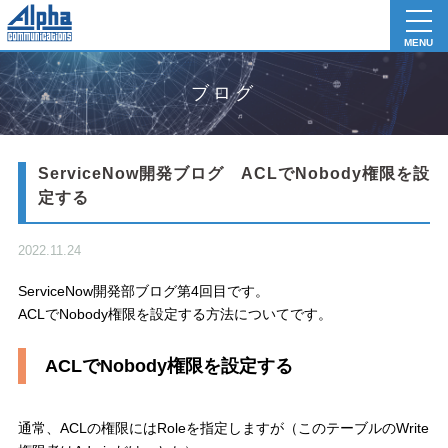
toggl
navig
MENU
ブログ
ServiceNow開発ブログ ACLでNobody権限を設
定する
2022.11.24
ServiceNow開発部ブログ第4回目です。
ACLでNobody権限を設定する方法についてです。
ACLでNobody権限を設定する
通常、ACLの権限にはRoleを指定しますが（このテーブルのWrite