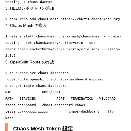
testing -z chaos-daemon
3. HELMレポジトリの追加
$ helm repo add chaos-mesh https://charts.chaos-mesh.org
4. Chaos Mesh の導入
$ helm install chaos-mesh chaos-mesh/chaos-mesh -n=chaos-
testing --set chaosDaemon.runtime=crio --set 
chaosDaemon.socketPath=/var/run/crio/crio.sock --version 
2.3.0
5. OpenShift Route の作成
$ oc expose svc chaos-dashborad

route.route.openshift.io/chaos-dashboard exposed

$ oc get route chaos-dashboard

NAME              HOST/PORT                                     
PATH   SERVICES          PORT   TERMINATION   WILDCARD

chaos-dashboard   chaos-dashboard-chaos-
testing.xxxxxxx.xxxxx          chaos-dashboard   http                 
None
Chaos Mesh Token 設定