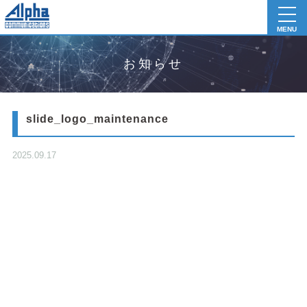
toggl
navig
MENU
お知らせ
slide_logo_maintenance
2025.09.17