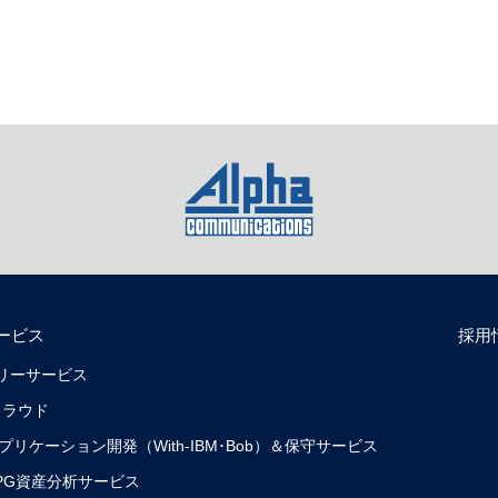
ービス
採用
リバリーサービス
クラウド
0）アプリケーション開発（With-IBM･Bob）＆保守サービス
0）RPG資産分析サービス