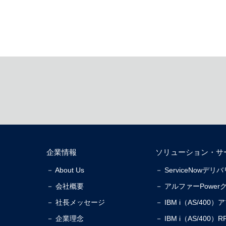
企業情報
ソリューション・サ
－ About Us
－ ServiceNowデ
－ 会社概要
－ アルファーPower
－ 社長メッセージ
－ IBM i（AS/40
－ 企業理念
－ IBM i（AS/40