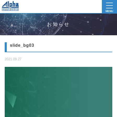
toggl
navig
MENU
お知らせ
slide_bg03
2021.09.27