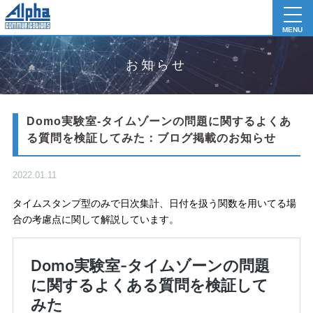
toggl
navig
MENU
お知らせ
Domo実験室-タイムゾーンの問題に関するよくあ
る質問を検証してみた：ブログ掲載のお知らせ
2022.01.11
タイムスタンプ型のみで日次集計、日付を扱う関数を用いてる場
合の考慮点に関して解説しています。