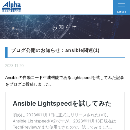
toggl
navig
MENU
お知らせ
ブログ公開のお知らせ：ansible関連(1)
2023.11.20
Ansibleの自動コード生成機能であるLightspeedを試してみた記事
をブログに投稿しました。