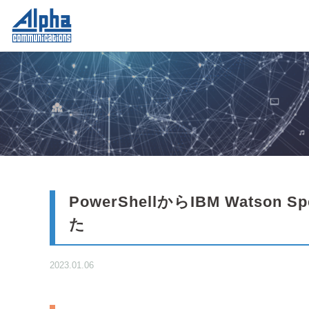
PowerShellからIBM Watson Spe
た
2023.01.06