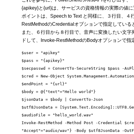
{apikey}と{url}は、サービスの資格情報の実際
ポイントは、Speech to Text と同様に、３行目、４
RestMethodのCredentialオプションで指定し
また、６行目から８行目で、音声に変換したい文字列を
ドして、Invoke-RestMethodのBodyオプシ
$user = "apikey"

$pass = "{apikey}"

$secpasswd = ConvertTo-SecureString $pass -AsPl
$cred = New-Object System.Management.Automation
$endPoint = "{url}"

$body = @{"text"="Hello world"}

$jsonData = $body | ConvertTo-Json

$utf8JsonData = [System.Text.Encoding]::UTF8.Ge
$audioFile = "hello_world.wav"

Invoke-RestMethod -Method Post -Credential $cre
"Accept"="audio/wav"} -Body $utf8JsonData -OutF