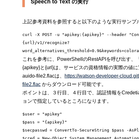
Speech to Text の実行
上記参考資料を参照すると以下のような実行サンプ
curl -X POST -u "apikey:{apikey}" --header "Con
{url}/v1/recognize?
これを参考に、PowerShellのRestAPIを呼び出す、
{apikey}と{url}は、サービスの資格情報の実際
auido-file2.flacは、
https://watson-developer-cloud.gi
file2.flac
からダウンロード可能です。
ポイントは、３行目、４行目で、認証情報をCredetialオブ
ョンで指定しているところになります。
$user = "apikey"

$pass = "{apikey}"

$secpasswd = ConvertTo-SecureString $pass -AsPl
$cred = New-Object System.Management.Automation