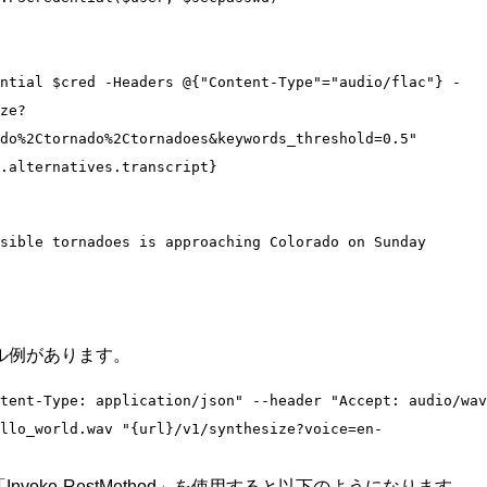
ntial $cred -Headers @{"Content-Type"="audio/flac"} -
ze?
do%2Ctornado%2Ctornadoes&keywords_threshold=0.5"

ル例があります。
tent-Type: application/json" --header "Accept: audio/wav
llo_world.wav "{url}/v1/synthesize?voice=en-
「Invoke-RestMethod」を使用すると以下のようになります。