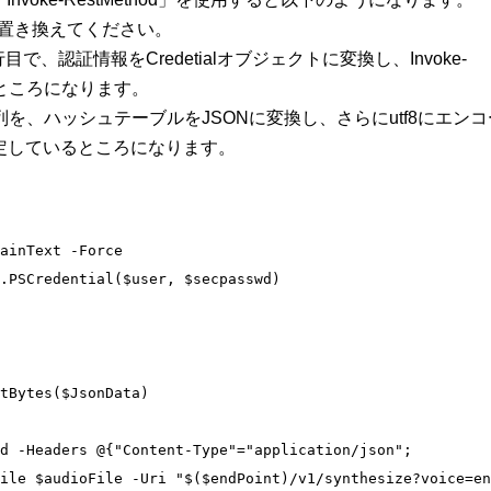
の値に置き換えてください。
行目で、認証情報をCredetialオブジェクトに変換し、Invoke-
ているところになります。
、ハッシュテーブルをJSONに変換し、さらにutf8にエンコ
ョンで指定しているところになります。
ainText -Force

.PSCredential($user, $secpasswd)

tBytes($JsonData)

d -Headers @{"Content-Type"="application/json"; 
ile $audioFile -Uri "$($endPoint)/v1/synthesize?voice=en