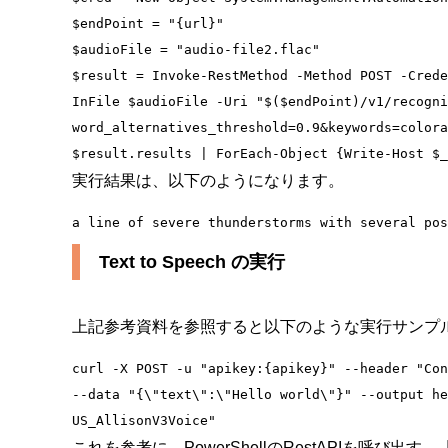
$endPoint = "{url}"

$audioFile = "audio-file2.flac"

$result = Invoke-RestMethod -Method POST -Crede
InFile $audioFile -Uri "$($endPoint)/v1/recogni
word_alternatives_threshold=0.9&keywords=colora
実行結果は、以下のようになります。
Text to Speech の実行
上記参考資料を参照すると以下のような実行サンプ
curl -X POST -u "apikey:{apikey}" --header "Con
--data "{\"text\":\"Hello world\"}" --output he
これを参考に、PowerShellのRestAPIを呼び出す、