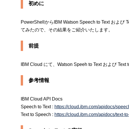
初めに
PowerShellからIBM Watson Speech to Tex
てみたので、その結果をご紹介いたします。
前提
IBM Cloud にて、Watson Speeh to Text および
参考情報
IBM Cloud API Docs
Speech to Text :
https://cloud.ibm.com/apidocs/speech
Text to Speech :
https://cloud.ibm.com/apidocs/text-t