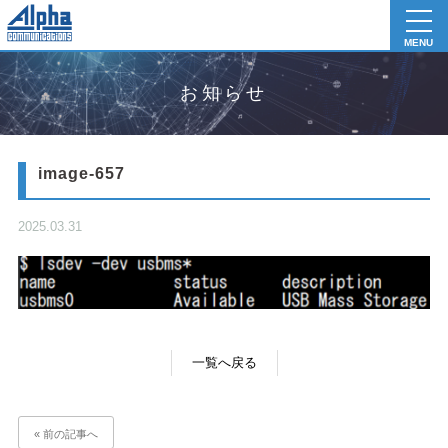
toggl
navig
MENU
お知らせ
image-657
2025.03.31
一覧へ戻る
« 前の記事へ