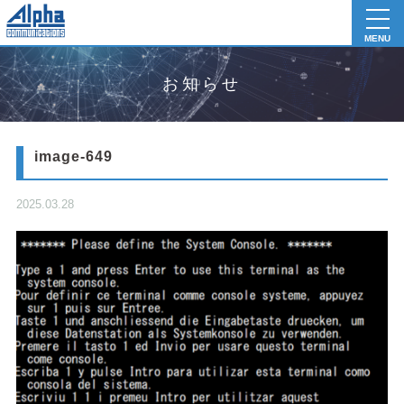
toggl
navig
MENU
お知らせ
image-649
2025.03.28