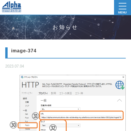
toggl
navig
MENU
お知らせ
image-374
2023.07.04