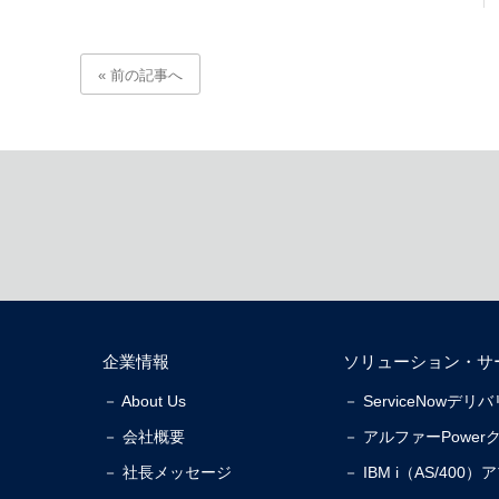
« 前の記事へ
企業情報
ソリューション・サ
－ About Us
－ ServiceNowデ
－ 会社概要
－ アルファーPower
－ 社長メッセージ
－ IBM i（AS/40