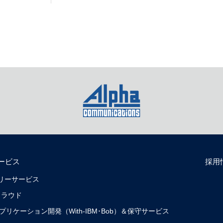
ービス
採用
リバリーサービス
クラウド
0）アプリケーション開発（With-IBM･Bob）＆保守サービス