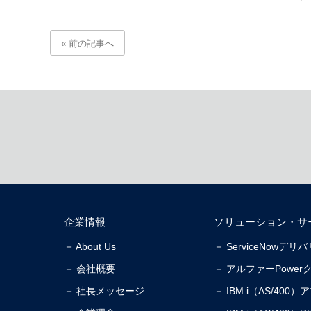
« 前の記事へ
企業情報
ソリューション・サ
－ About Us
－ ServiceNowデ
－ 会社概要
－ アルファーPower
－ 社長メッセージ
－ IBM i（AS/40