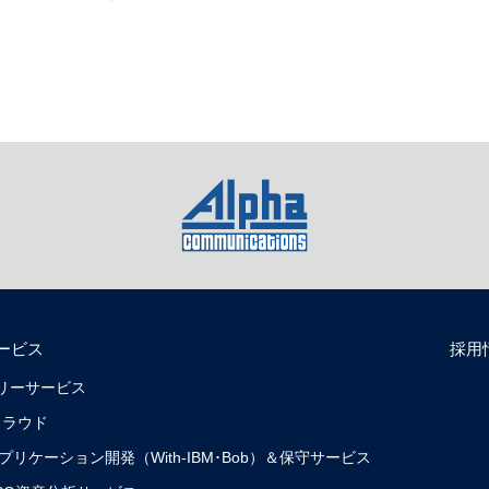
ービス
採用
リバリーサービス
クラウド
0）アプリケーション開発（With-IBM･Bob）＆保守サービス