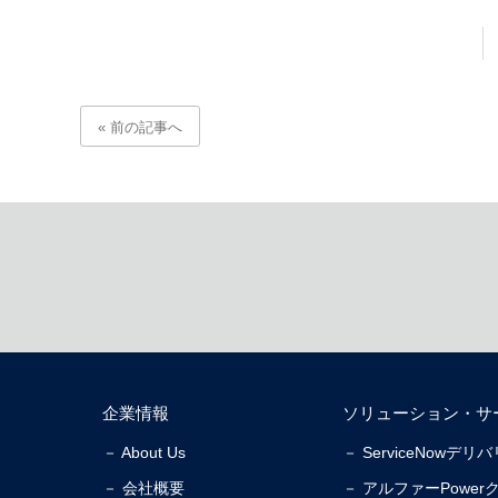
« 前の記事へ
企業情報
ソリューション・サ
－ About Us
－ ServiceNowデ
－ 会社概要
－ アルファーPower