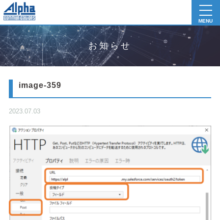
toggl
navig
MENU
お知らせ
image-359
2023.07.03