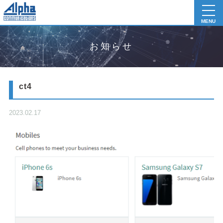
toggl
navig
MENU
お知らせ
ct4
2023.02.17