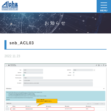
toggl
navig
MENU
お知らせ
snb_ACL03
2022.11.23