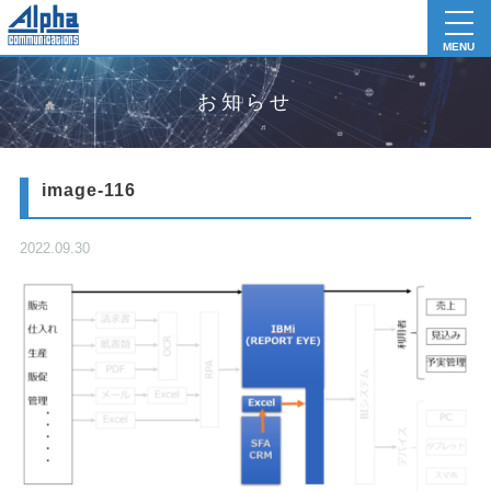
toggl
navig
MENU
お知らせ
image-116
2022.09.30