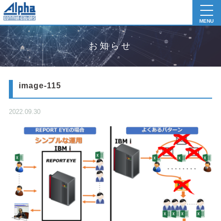
toggl
navig
MENU
お知らせ
image-115
2022.09.30