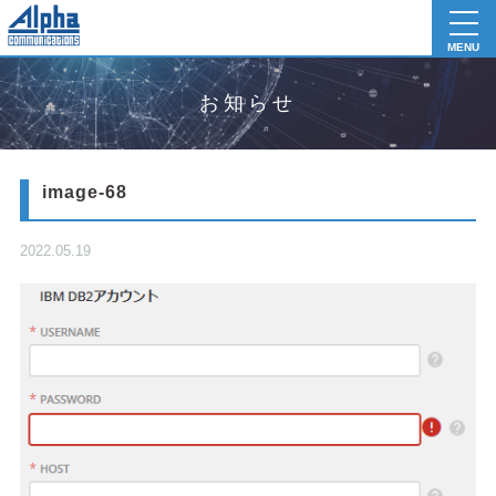
toggl
navig
MENU
お知らせ
image-68
2022.05.19