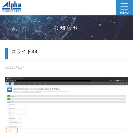
toggl
navig
MENU
お知らせ
スライド38
2022.04.27