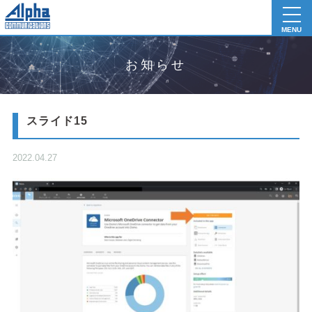
toggl
navig
MENU
お知らせ
スライド15
2022.04.27