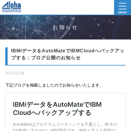
toggl
navig
MENU
お知らせ
IBMiデータをAutoMateでIBMCloudへバックアッ
プする：ブログ公開のお知らせ
2023.02.09
下記ブログを掲載しましたのでお知らせいたします。