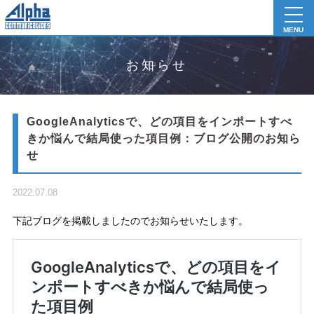
toggl
navig
MENU
お知らせ
GoogleAnalyticsで、どの項目をインポートすべ
きか悩んで結局使った項目例：ブログ公開のお知ら
せ
2022.07.08
下記ブログを掲載しましたのでお知らせいたします。