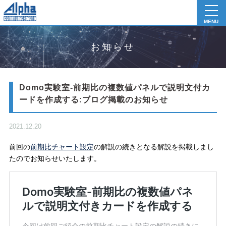
toggl
navig
MENU
お知らせ
Domo実験室-前期比の複数値パネルで説明文付カ
ードを作成する:ブログ掲載のお知らせ
2021.12.20
前回の
前期比チャート設定
の解説の続きとなる解説を掲載しまし
たのでお知らせいたします。