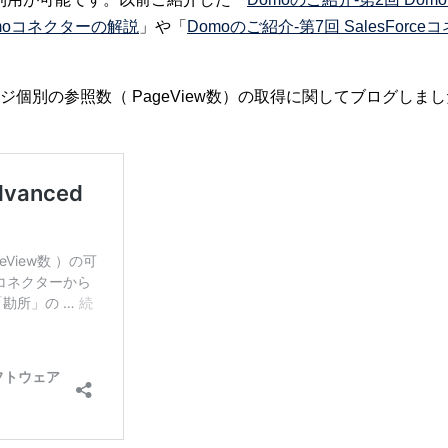
omoコネクターの解説
」や「
Domoのご紹介-第7回 SalesForceコ
、ページ個別の参照数（ PageView数）の取得に関してブログしま