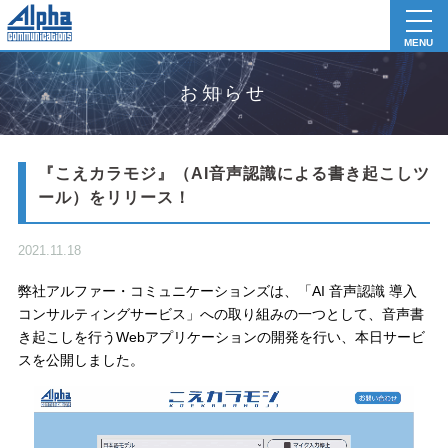
toggl
navig
MENU
お知らせ
『こえカラモジ』（AI音声認識による書き起こしツ
ール）をリリース！
2021.11.18
弊社アルファー・コミュニケーションズは、「AI 音声認識 導入
コンサルティングサービス」への取り組みの一つとして、音声書
き起こしを行うWebアプリケーションの開発を行い、本日サービ
スを公開しました。