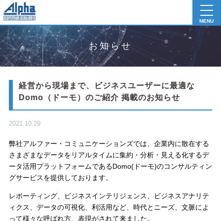
toggl
navig
MENU
お知らせ
経営から現場まで、ビジネスユーザーに最適な
Domo（ドーモ）のご紹介 掲載のお知らせ
2021.10.29
弊社アルファー・コミュニケーションズでは、企業内に散在する
さまざまなデータをリアルタイムに集約・分析・見える化するデ
ータ活用プラットフォームであるDomo(ドーモ)のコンサルティン
グサービスを提供しております。
レポーティング、ビジネスインテリジェンス、ビジネスアナリテ
ィクス、データの可視化、利活用など、時代とニーズ、文脈によ
って様々な呼ばれ方、表現がされて来ました。