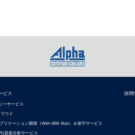
ービス
採用
リバリーサービス
クラウド
0）アプリケーション開発（With-IBM･Bob）＆保守サービス
0）RPG資産分析サービス