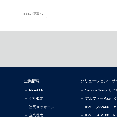
« 前の記事へ
企業情報
ソリューション・サ
－ About Us
－ ServiceNowデ
－ 会社概要
－ アルファーPower
－ 社長メッセージ
－ IBM i（AS/40
－ 企業理念
－ IBM i（AS/40