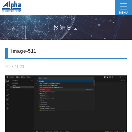
toggl
navig
MENU
お知らせ
image-511
2023.11.20