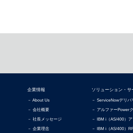
企業情報
ソリューション・サ
－ About Us
－ ServiceNowデ
－ 会社概要
－ アルファーPower
－ 社長メッセージ
－ IBM i（AS/40
－ 企業理念
－ IBM i（AS/40