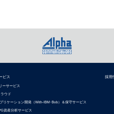
ービス
採用
リバリーサービス
クラウド
0）アプリケーション開発（With-IBM･Bob）＆保守サービス
0）RPG資産分析サービス