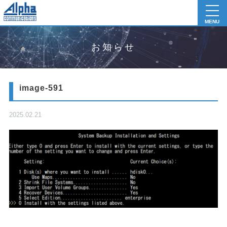
toggl
navig
MENU
お知らせ
image-591
2025.02.21