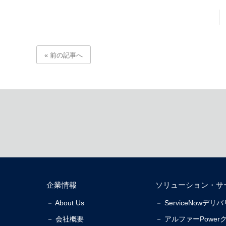
« 前の記事へ
企業情報
ソリューション・サ
－ About Us
－ ServiceNowデ
－ 会社概要
－ アルファーPower