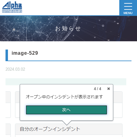
toggl
navig
MENU
お知らせ
image-529
2024.03.02