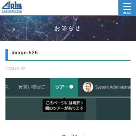
toggl
navig
MENU
お知らせ
image-526
2024.03.02