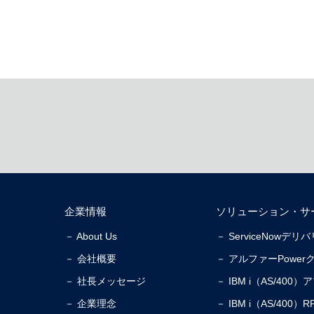
企業情報
ソリューション・サ
－ About Us
－ ServiceNowデ
－ 会社概要
－ アルファーPower
－ 社長メッセージ
－ IBM i（AS/40
－ 企業理念
－ IBM i（AS/40