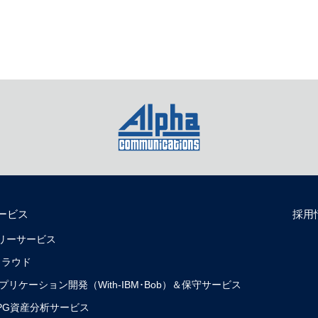
ービス
採用
リバリーサービス
クラウド
0）アプリケーション開発（With-IBM･Bob）＆保守サービス
0）RPG資産分析サービス