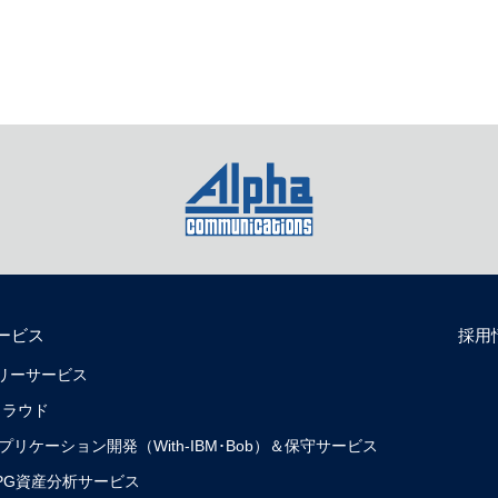
ービス
採用
リバリーサービス
クラウド
0）アプリケーション開発（With-IBM･Bob）＆保守サービス
0）RPG資産分析サービス