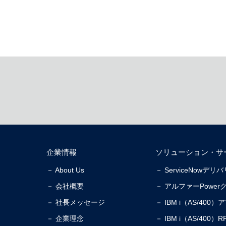
企業情報
ソリューション・サ
－ About Us
－ ServiceNowデ
－ 会社概要
－ アルファーPower
－ 社長メッセージ
－ IBM i（AS/40
－ 企業理念
－ IBM i（AS/40