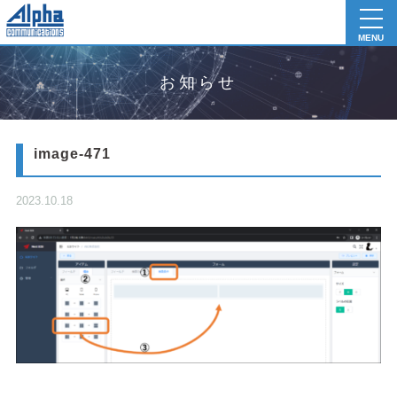
toggl
navig
MENU
お知らせ
image-471
2023.10.18